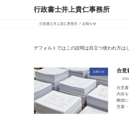
コ
ナ
行政書士井上貴仁事務所
ン
ビ
テ
ゲ
ン
ー
行政書士井上貴仁事務所
お知らせ
ツ
シ
へ
ョ
ス
ン
キ
に
デフォルトではこの説明は目立つ使われ方は
ッ
移
プ
動
合意
お知らせ
202
合意書
内容を
離婚に
意書・