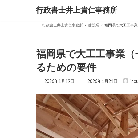
コ
ナ
行政書士井上貴仁事務所
ン
ビ
テ
ゲ
ン
ー
行政書士井上貴仁事務所
建設業
福岡県で大工工事業
ツ
シ
へ
ョ
ス
ン
キ
に
福岡県で大工工事業（
ッ
移
プ
動
るための要件
最
2026年1月19日
2026年1月21日
ino
終
更
新
日
時
: