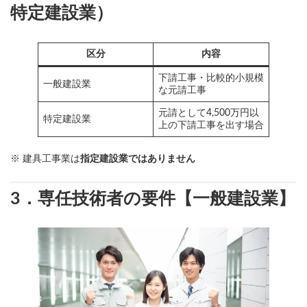
特定建設業）
区分
内容
下請工事・比較的小規模
一般建設業
な元請工事
元請として4,500万円以
特定建設業
上の下請工事を出す場合
※ 建具工事業は
指定建設業ではありません
3．専任技術者の要件【一般建設業】