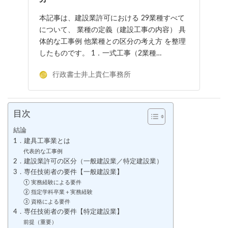
本記事は、建設業許可における 29業種すべて
について、 業種の定義（建設工事の内容） 具
体的な工事例 他業種との区分の考え方 を整理
したものです。 1．一式工事（2業種…
行政書士井上貴仁事務所
目次
結論
1．建具工事業とは
代表的な工事例
2．建設業許可の区分（一般建設業／特定建設業）
3．専任技術者の要件【一般建設業】
① 実務経験による要件
② 指定学科卒業＋実務経験
③ 資格による要件
4．専任技術者の要件【特定建設業】
前提（重要）