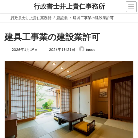
コ
ナ
行政書士井上貴仁事務所
ン
ビ
テ
ゲ
行政書士井上貴仁事務所
建設業
建具工事業の建設業許可
ン
ー
ツ
シ
へ
ョ
建具工事業の建設業許可
ス
ン
キ
に
ッ
移
最
2026年1月19日
2026年1月21日
inoue
プ
動
終
更
新
日
時
: