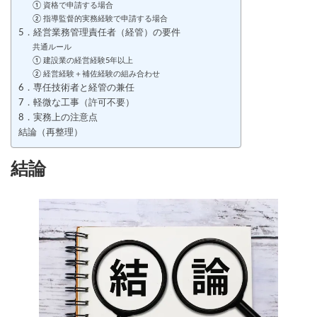
① 資格で申請する場合
② 指導監督的実務経験で申請する場合
5．経営業務管理責任者（経管）の要件
共通ルール
① 建設業の経営経験5年以上
② 経営経験＋補佐経験の組み合わせ
6．専任技術者と経管の兼任
7．軽微な工事（許可不要）
8．実務上の注意点
結論（再整理）
結論