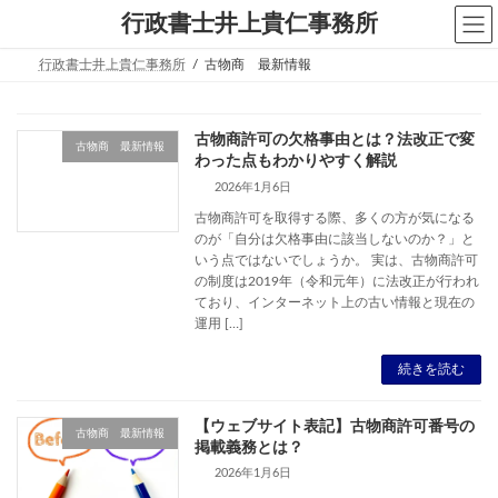
コ
ナ
行政書士井上貴仁事務所
ン
ビ
テ
ゲ
行政書士井上貴仁事務所
古物商 最新情報
ン
ー
ツ
シ
へ
ョ
ス
ン
古物商許可の欠格事由とは？法改正で変
キ
に
古物商 最新情報
わった点もわかりやすく解説
ッ
移
2026年1月6日
プ
動
古物商許可を取得する際、多くの方が気になる
のが「自分は欠格事由に該当しないのか？」と
いう点ではないでしょうか。 実は、古物商許可
の制度は2019年（令和元年）に法改正が行われ
ており、インターネット上の古い情報と現在の
運用 […]
続きを読む
【ウェブサイト表記】古物商許可番号の
古物商 最新情報
掲載義務とは？
2026年1月6日