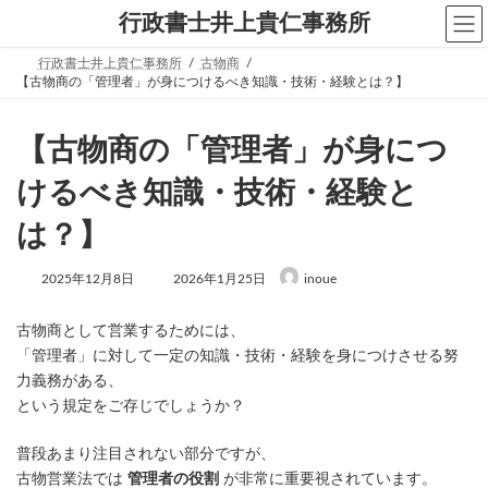
コ
ナ
行政書士井上貴仁事務所
ン
ビ
テ
ゲ
行政書士井上貴仁事務所
古物商
ン
ー
【古物商の「管理者」が身につけるべき知識・技術・経験とは？】
ツ
シ
へ
ョ
ス
ン
【古物商の「管理者」が身につ
キ
に
ッ
移
プ
動
けるべき知識・技術・経験と
は？】
最
2025年12月8日
2026年1月25日
inoue
終
更
新
古物商として営業するためには、
日
「管理者」に対して一定の知識・技術・経験を身につけさせる努
時
力義務がある、
:
という規定をご存じでしょうか？
普段あまり注目されない部分ですが、
古物営業法では
管理者の役割
が非常に重要視されています。