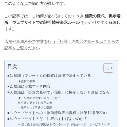
このような点で悩む方が多いです。
この記事では、古物商が必ず知っておくべき
標識の様式、掲示場
所、ウェブサイトでの許可情報表示ルール
をわかりやすく解説し
ます。
店舗や事務所外で営業を行う「行商」の場合のルールはこちらの
記事をご覧ください
目次
■1. 標識（プレート）の様式は法律で決まっている
▼素材の基準
■2. 標識に記載すべき内容
■3. 標識は「公衆の見やすい場所」に掲示しないと違反になる
▼「公衆の見やすい場所」とは？
○ 公衆の見やすい場所の例
× 掲示として不適切な場所
■4. ウェブサイトへの古物商情報表示義務（法第12条第2項）
■5. ウェブサイトのどこに表示すればよいのか？
✔ 取り扱う古物が掲載されているページ（商品ページ・サービスページ）