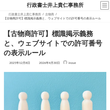
コ
ナ
行政書士井上貴仁事務所
ン
ビ
テ
ゲ
行政書士井上貴仁事務所
古物商
ン
ー
【古物商許可】標識掲示義務と、ウェブサイトでの許可番号の表示ルール
ツ
シ
へ
ョ
ス
ン
【古物商許可】標識掲示義務
キ
に
ッ
移
プ
動
と、ウェブサイトでの許可番号
の表示ルール
最
2025年12月8日
2026年4月30日
inoue
終
更
新
日
時
: