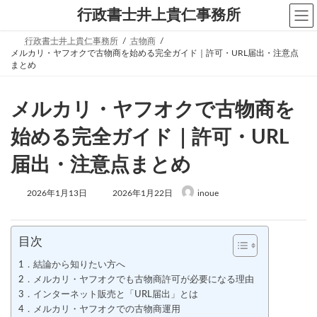
コ
ナ
行政書士井上貴仁事務所
ン
ビ
テ
ゲ
行政書士井上貴仁事務所
古物商
ン
ー
メルカリ・ヤフオクで古物商を始める完全ガイド｜許可・URL届出・注意点
ツ
シ
まとめ
へ
ョ
ス
ン
キ
に
メルカリ・ヤフオクで古物商を
ッ
移
プ
動
始める完全ガイド｜許可・URL
届出・注意点まとめ
最
2026年1月13日
2026年1月22日
inoue
終
更
新
日
目次
時
:
1．結論から知りたい方へ
2．メルカリ・ヤフオクでも古物商許可が必要になる理由
3．インターネット販売と「URL届出」とは
4．メルカリ・ヤフオクでの古物商運用